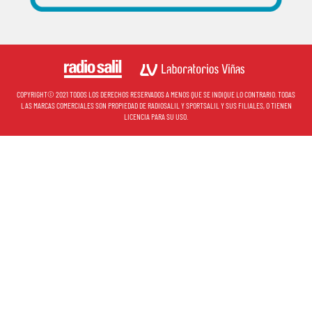
COPYRIGHT© 2021 TODOS LOS DERECHOS RESERVADOS A MENOS QUE SE INDIQUE LO CONTRARIO. TODAS
LAS MARCAS COMERCIALES SON PROPIEDAD DE RADIOSALIL Y SPORTSALIL Y SUS FILIALES, O TIENEN
LICENCIA PARA SU USO.