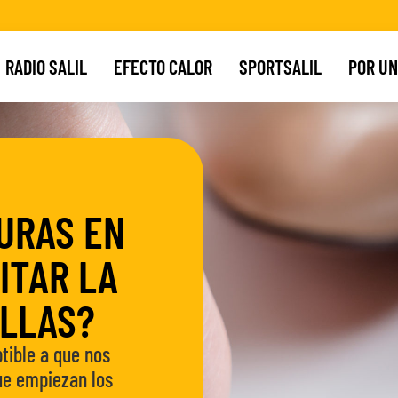
RADIO SALIL
EFECTO CALOR
SPORTSALIL
POR UN
URAS EN
ITAR LA
OLLAS?
tible a que nos
ue empiezan los