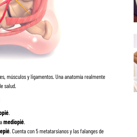
nes, músculos y ligamentos. Una anatomía realmente
e salud.
:
opié
.
na
mediopié
.
epié
. Cuenta con 5 metatarsianos y las falanges de