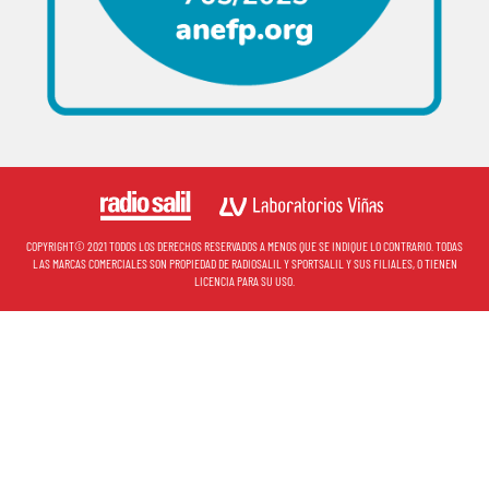
COPYRIGHT© 2021 TODOS LOS DERECHOS RESERVADOS A MENOS QUE SE INDIQUE LO CONTRARIO. TODAS
LAS MARCAS COMERCIALES SON PROPIEDAD DE RADIOSALIL Y SPORTSALIL Y SUS FILIALES, O TIENEN
LICENCIA PARA SU USO.