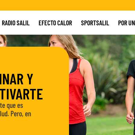
RADIO SALIL
EFECTO CALOR
SPORTSALIL
POR UN
INAR Y
TIVARTE
te que es
lud. Pero, en