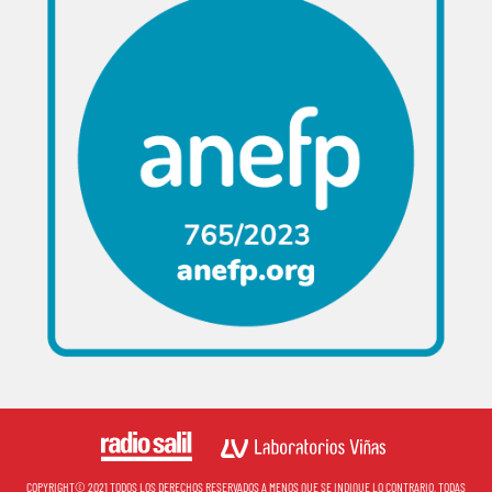
COPYRIGHT© 2021 TODOS LOS DERECHOS RESERVADOS A MENOS QUE SE INDIQUE LO CONTRARIO. TODAS