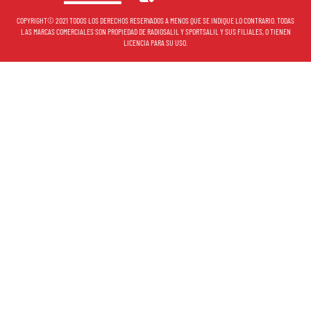
COPYRIGHT© 2021 TODOS LOS DERECHOS RESERVADOS A MENOS QUE SE INDIQUE LO CONTRARIO. TODAS
LAS MARCAS COMERCIALES SON PROPIEDAD DE RADIOSALIL Y SPORTSALIL Y SUS FILIALES, O TIENEN
LICENCIA PARA SU USO.